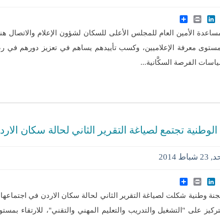
Share
LinkedIn
Print
Twitte
Face
عدة الأمين العام للمجلس الأعلى للسكان لشؤون الإعلام والاتصال هن
ستوى معرفة الإعلاميين، وكسب تأييدهم يساهم في تعزيز دورهم في رص
سات الفرصة السكَّانية...
 الوطنية تجتمع لصياغة التقرير الثاني لحالة سكان الارد
شباط 2014
Share
LinkedIn
Print
Twitte
Face
ة وطنية شكلت لصياغة التقرير الثاني لحالة سكان الاردن في اجتماعها ا
تركيز على "التشغيل والتدريب والتعليم المهني والتقني"، للارتقاء بمست