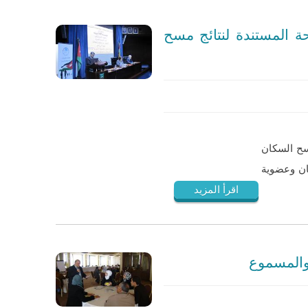
حة المستندة لنتائج مسح
سح السكان
للسكان وعضوية
اقرأ المزيد
 والمسموع