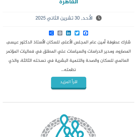
القاهرة
الأحد, 30 تشرين الثاني 2025
Share
LinkedIn
Print
Twitter
Facebook
شارك عطوفة أمين عام المجلس الأعلى للسكان الأستاذ الدكتور عيسى
المصاروه، ومدير الدراسات والسياسات علي المطلق في فعاليات المؤتمر
العالمي للسكان والصحة والتنمية البشرية في نسخته الثالثة، والذي
نظمته...
اقرأ المزيد