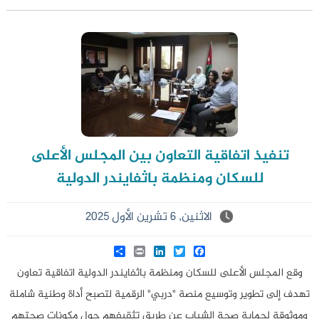
تنفيذ اتفاقية التعاون بين المجلس الأعلى
للسكان ومنظمة باثفايندر الدولية
الاثنين, 6 تشرين الأول 2025
Share
LinkedIn
Print
Twitter
Facebook
وقع المجلس الأعلى للسكان ومنظمة باثفايندر الدولية اتفاقية تعاون
تهدف إلى تطوير وتوسيع منصة "دربي" الرقمية لتصبح أداة وطنية شاملة
وموثوقة لحماية صحة الشباب عن طريق تثقيفهم حول مكونات صحتهم