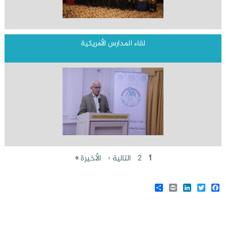
لقاء المدارس الأمريكية
الصفحات
1
2
التالية ›
الأخيرة »
Share
LinkedIn
Print
Twitter
Facebook