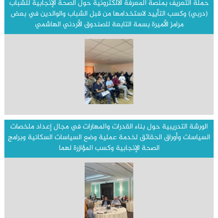
حملة التعريف بمنصة المعرفة الالكترونية حول الصحة الإنجابية للشباب
(دربي) وكسب التأييد لاستخدامها من قبل الشباب والوالدين في بعض
مرامز الأميرة بسمة التابعة للصندوق الأردني الهاشمي
الورشة التدريبية حول بناء القدرات والمهارات في مجال إعداد ملخصات
السياسات وأوراق الحقائق لخدمة عملية وضع السياسات السكانية وبرامج
الصحة الإنجابية وكسب المؤازرة لهما