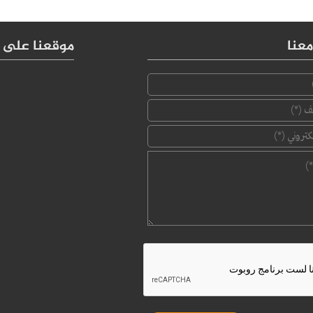
عنا
موقعنا على 
‏الإسم ‏
*
‏رقم الهاتف ‏
*
‏البريد الإلكتروني ‏
*
‏الرسالة ‏
*