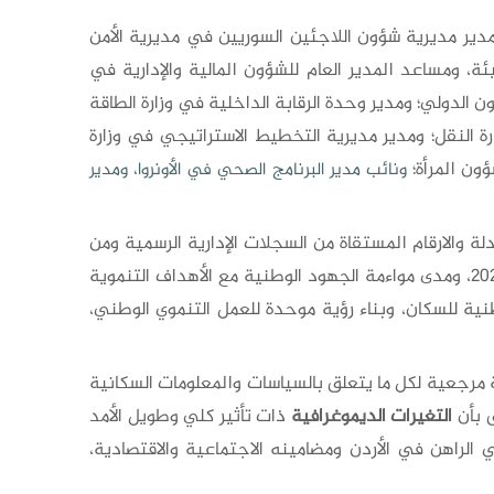
ة ومدير مديرية شؤون اللاجئين السوريين في مديرية الأمن
ة، ومساعد المدير العام للشؤون المالية والإدارية في
الدولي؛ ومدير وحدة الرقابة الداخلية في وزارة الطاقة
رة النقل؛ ومدير مديرية التخطيط الاستراتيجي في وزارة
ون المرأة؛
ونائب مدير البرنامج الصحي في الأونروا، ومدير
ة والارقام المستقاة من السجلات الإدارية الرسمية ومن
المسوحات الأسرية؛ إلى جانب استعراض تقرير الرؤى حول مدى التقدم في تنفيذ الإستراتيجية الوطنية للسكان حتى عام 2024، ومدى مواءمة الجهود الوطنية مع الأهداف التنموية
نية للسكان، وبناء رؤية موحدة للعمل التنموي الوطني،
مرجعية لكل ما يتعلق بالسياسات والمعلومات السكانية
ق بأن
التغيرات الديموغرافية
ذات تأثير كلي وطويل الأمد
الراهن في الأردن ومضامينه الاجتماعية والاقتصادية،