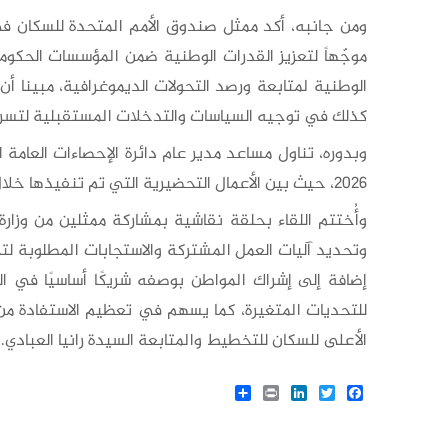
ومن جانبه، أكد ممثل صندوق الأمم المتحدة للسكان في 
موجّهاً لتعزيز القدرات الوطنية ضمن المؤسسات الحكوم
الوطنية لمتابعة ورصد التحولات الديموغرافية، مبينا أن
كذلك في توجيه السياسات والتدخلات المستقبلية لتسريع التق
وبدوره، تناول مساعد مدير عام دائرة الإحصاءات العامة
2026، حيث بين الأعمال التحضيرية التي تم تنفيذها خلال عام 2025 تمهيداً لإجراء التعداد.
وأُختتم اللقاء بحلقة نقاشية بمشاركة ممثلين من وزارة 
وتحديد آليات العمل المشتركة والاستجابات المطلوبة ل
إضافة إلى إشراك المواطن بوصفه شريكًا أساسيًا في ال
للتحديات المتغيرة، كما يسهم في تعظيم الاستفادة من 
الأعلى للسكان للتخطيط والمتابعة السيدة رانيا العبادي.
Share
LinkedIn
Print
Twitter
Facebook