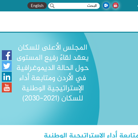
‏بحث ‏
استمارة البحث
English
المجلس الأعلى للسكان
يعقد لقاءً رفيع المستوى
حول الحالة الديموغرافية
في الأردن ومتابعة أداء
الإستراتيجية الوطنية
للسكان (2021-2030)
ابعة أداء الإستراتيجية الوطنية