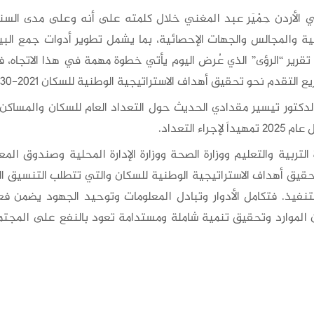
الأردن حِمْيَر عبد المغني خلال كلمته على أنه وعلى مدى السنو
ية والمجالس والجهات الإحصائية، بما يشمل تطوير أدوات جمع البي
 تقرير “الرؤى” الذي عُرض اليوم يأتي خطوة مهمة في هذا الاتجاه، ف
دم نحو تحقيق أهداف الاستراتيجية الوطنية للسكان 2021-2030.
 الدكتور تيسير مقدادي الحديث حول التعداد العام للسكان والمساك
التربية والتعليم ووزارة الصحة ووزارة الإدارة المحلية وصندوق ال
تحقيق أهداف الاستراتيجية الوطنية للسكان والتي تتطلب التنسيق ال
تنفيذ. فتكامل الأدوار وتبادل المعلومات وتوحيد الجهود يضمن فعا
الموارد وتحقيق تنمية شاملة ومستدامة تعود بالنفع على المجتمع