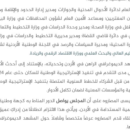
العام لدائرة الأحوال المدنية والجوازات ومدير إدارة الحدود والإقام
 المغتربين؛ ومساعد الأمين العام لشؤون المحافظات في وزارة البيئ
ل في وزارة الصحة؛ ومدير وحدة الدراسات في وزارة التخطيط والتعاون 
ري في دائرة قاضي القضاة؛ ومدير مديرية التخطيط والدراسات في وزا
رة المحلية؛ ومديرة السياسات والرصد في اللجنة الوطنية الأردنية لشؤ
م العالي والبحث العلمي ووزارة الاقتصاد الرقمي والريادة.
 الديموغرافي الراهن في الأردن وتحدياته، بالإستناد إلى أحدث الأدل
 من قبل الشركاء للخطط السنوية المتصلة بتنفيذ الإستراتيجية الوط
ة والمؤسسات المعنية لضمان تكامل الأدوار.
عيسى المصاروه على أن
المجلس يواصل
الدور المناط به كجهة وطنية 
ية المستدامة في الأردن، ويأتي هذا الالتزام انطلاقًا من إدراكٍ عمي
اء قدم المصاروه عرضاً متخصصاً وشاملاً حول المشهد الديموغرافي 
ا.