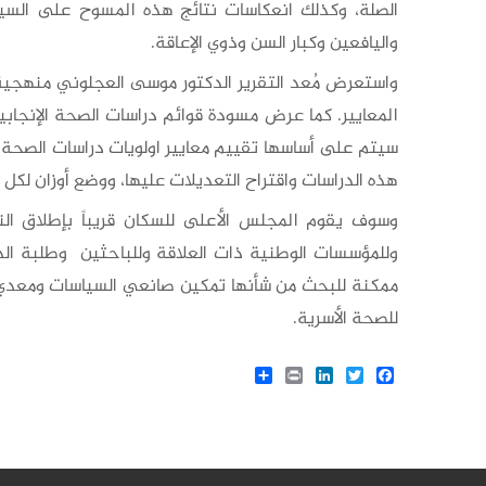
الصلة، وكذلك انعكاسات نتائج هذه المسوح على السياس
واليافعين وكبار السن وذوي الإعاقة.
واستعرض مُعد التقرير الدكتور موسى العجلوني منهجية وم
المعايير. كما عرض مسودة قوائم دراسات الصحة الإنجاب
سيتم على أساسها تقييم معايير اولويات دراسات الصحة 
هذه الدراسات واقتراح التعديلات عليها، ووضع أوزان لكل م
وسوف يقوم المجلس الأعلى للسكان قريباً بإطلاق النس
وللمؤسسات الوطنية ذات العلاقة وللباحثين وطلبة ال
ممكنة للبحث من شأنها تمكين صانعي السياسات ومعدي الب
للصحة الأسرية.
Share
LinkedIn
Print
Twitter
Facebook