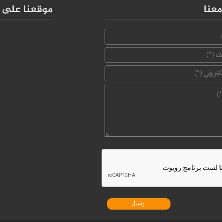
عنا
موقعنا على 
‏الإسم ‏
*
‏رقم الهاتف ‏
*
‏البريد الإلكتروني ‏
*
‏الرسالة ‏
*