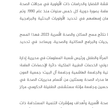
ة القضايا والدراسات ذات الأولوية في مجالات الصحة
الأسرية عامة والإنجابية خاصة، استناداً لنتائج مسح السكان والصحة الأسرية 2023، وهو المسح الذي تنفذه دائرة الإحصاءات العامة بصورة دورية كل خمس سنوات منذ عام 1990. وتم
إسهامهم في تحديد الأولويات البحثية والبرامجية
وتم في هذه الورش عرض ومناقشة مسودة تقرير أعده المجلس يحدد أولويات قضايا ودراسات الصحة الإنجابية كما أظهرتها نتائج مسح السكان والصحة الأسرية 2023، فهذا المسح
يجيات والبرامج السكانية والصحية، ويساعد في تحديد
يها من وزارة الصحة مديرة مديرية صحة المرأة والطفل ورئيس شعبة المعلومات في مديرية إدارة
؛ الخدمات الطبية الملكية؛ دائرة الإحصاءات العامة؛
نية والجامعة الهاشمية وجامعة آل البيت؛ جمعية العون
ها مدراء الصحة وممثلين من أقسام مديريات الصحة في
 الحسين وجامعة مؤتة؛ مستشفى الطفيلة الحكومي، مركز
لصحة الأسرية وأهداف ومؤشرات التنمية المستدامة ذات