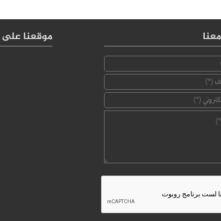
عنا
موقعنا على 
‏الإسم ‏
*
‏رقم الهاتف ‏
*
‏البريد الإلكتروني ‏
*
‏الرسالة ‏
*