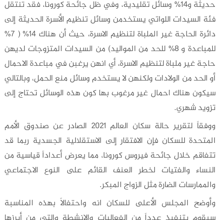
حديثة و14% وسائل تقليدية، وفي ظل جائحة كورونا، فقد تنتقل
فئة السيدات اللواتي يستخدمن وسائل تنظيم الأسرة الحديثة إلى
دائرة الحاجة غير الملباة لتنظيم الاسرة، حيث أن هناك 14% ( 7%
للمباعدة و 8% للحد من المواليد) من السيدات المتزوجات لديهن
حاجة غير ملباة لتنظيم الاسرة، أي انهن يرغبن في مباعدة الاحمال
أو الحد من الولادات ولكنهن لا يستخدم وسائل منع الحمل، وبالتالي
سيكون هناك احمال غير مرغوب بها كون هذه الوسائل تحتاج إلى
تزويد شهري.
ووفقاً لتقرير حالة سكان العالم 2021 الصادر عن صندوق الأمم
المتحدة للسكان فإن الافتقار إلى الاستقلالية الجسدية ربما قد
تتفاقم خلال جائحة فيروس كورونا، مما يعرض أعداداً قياسية من
النساء والفتيات لخطر العنف القائم على النوع الاجتماعي
والممارسات الضارة مثل الزواج المبكر.
وأوضح المجلس الأعلى للسكان انه واحتفالاً بهذه المناسبة
سيقوم بتنفيذ عدداً من الفعاليات والانشطة والتي من أبرزها