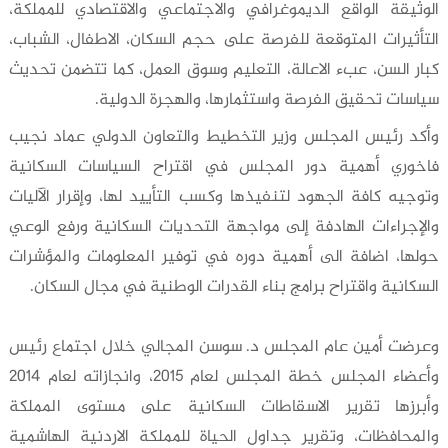
الوثيقة الواقع الديموغرافي والاجتماعي والاقتصادي للمملكة،
التأثيرات المتوقعة للفرصة على حجم السكان، الاطفال، الشباب،
كبار السن، عبء الاعالة، التعليم وسوق العمل، كما تتضمن تحديث
سياسات تحقيق الفرصة واستثمارها، والهجرة الدولية.
وأكد رئيس المجلس وزير التخطيط والتعاون الدولي عماد نجيب
فاخوري أهمية دور المجلس في اقتراح السياسات السكانية
وتوجيه كافة الجهود لتنفيذها وكسب التأييد لها، وإقرار الآليات
والإجراءات الهادفة إلى مواجهة التحديات السكانية ورفع الوعي
حولها، اضافة الى أهمية دوره في توفير المعلومات والمؤشرات
السكانية واقتراح برامج بناء القدرات الوطنية في مجال السكان.
وعرضت أمين عام المجلس د. سوسن المجالي خلال اجتماع رئيس
وأعضاء المجلس خطة المجلس لعام 2015، وانجازاته لعام 2014
وأبرزها تقرير الاسقاطات السكانية على مستوى المملكة
والمحافظات، وتقرير جداول الحياة للمملكة الاردنية الهاشمية