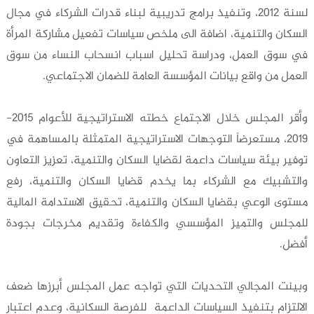
لسنة 2012، وتنفيذ برامج تدريبية لبناء قدرات الشركاء في مجال
السكان والتنمية، اضافة الى ملخص سياسات تفعيل مشاركة المرأة
في سوق العمل، ودراسة تحليل اسباب انسحاب النساء من سوق
العمل من واقع بيانات المؤسسة العامة للضمان الاجتماعي.
وأقر المجلس خلال الاجتماع خطته الاستراتيجية للأعوام 2015-
2019، مستعرضاً التوجهات الاستراتيجية المتمثلة بالمساهمة في
توفير بيئة سياسات داعمة لقضايا السكان والتنمية، تعزيز التعاون
والتشبيك مع الشركاء بما يخدم قضايا السكان والتنمية، رفع
مستوى الوعي بقضايا السكان والتنمية، تحقيق الاستدامة المالية
للمجلس والتميز المؤسسي والكفاءة وتقديم مخرجات بجودة
أفضل.
وبينت المجالي التحديات التي تواجه عمل المجلس أبرزها ضعف
الالتزام بتنفيذ السياسات الداعمة للفرصة السكانية، وعدم اعتبار